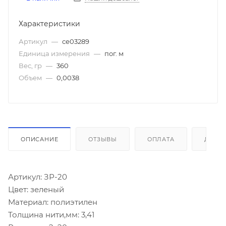
Характеристики
Артикул
—
се03289
Единица измерения
—
пог. м
Вес, гр
—
360
Объем
—
0,0038
ОПИСАНИЕ
ОТЗЫВЫ
ОПЛАТА
ДОСТ
Артикул: ЗР-20
Цвет: зеленый
Материал: полиэтилен
Толщина нити,мм: 3,41