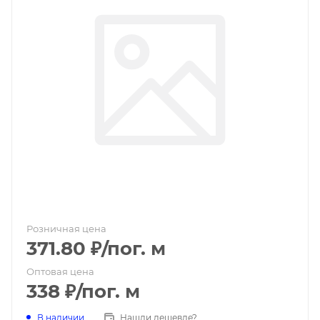
Розничная цена
371.80
₽
/пог. м
Оптовая цена
338
₽
/пог. м
В наличии
Нашли дешевле?