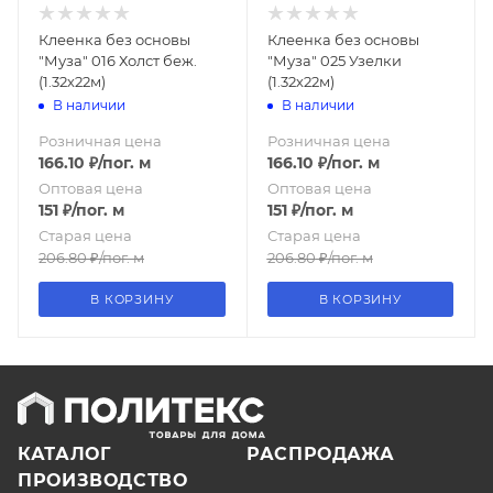
Клеенка без основы
Клеенка без основы
"Муза" 016 Холст беж.
"Муза" 025 Узелки
(1.32х22м)
(1.32х22м)
В наличии
В наличии
Розничная цена
Розничная цена
166.10
₽
/пог. м
166.10
₽
/пог. м
Оптовая цена
Оптовая цена
151
₽
/пог. м
151
₽
/пог. м
Старая цена
Старая цена
206.80
₽
/пог. м
206.80
₽
/пог. м
В КОРЗИНУ
В КОРЗИНУ
КАТАЛОГ
РАСПРОДАЖА
ПРОИЗВОДСТВО