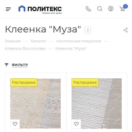
0
Клеенка "Муза"
2
—
—
—
Главная
Каталог
Настольные покрытия
—
Клеенка без основы
Клеенка "Муза"
ФИЛЬТР
Распродажа
Распродажа