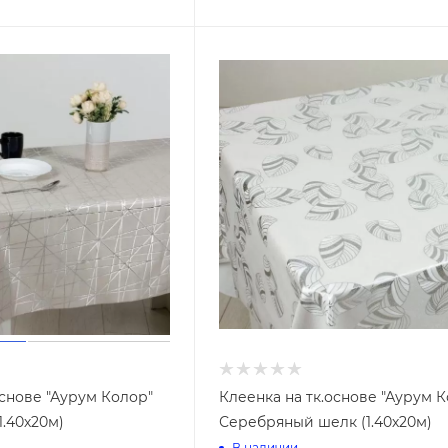
основе "Аурум Колор"
Клеенка на тк.основе "Аурум 
1.40х20м)
Серебряный шелк (1.40х20м)
В наличии