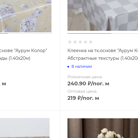
Поддоны для рассады
arme"
енья для ванной
кана"
убных щеток
ер"
анной
Прозрачная
усора
основе "Аурум Колор"
Клеенка на тк.основе "Аурум 
Цветная
ды (1.40х20м)
Абстрактные текстуры (1.40х20
вабры
В наличии
Италия
усора
Розничная цена
Россия
уборки
. м
240.90
₽
/пог. м
)
Оптовая цена
стеклоочистители)
219
₽
/пог. м
стопрошивные
усора