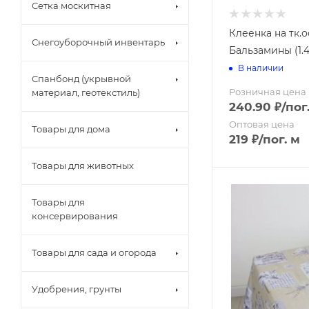
Клеенка " Pe
Сетка москитная
Клеенка " Ал
Клеенка " Ау
Клеенка на тк.
Снегоуборочный инвентарь
Клеенка " Ау
Набор сетки 
Бальзамины (1.
Клеенка "Imp
Набор сетки 
В наличии
Клеенка "Imp
Спанбонд (укрывной
Набор сетки
Розничная цена
Клеенка "Impe
материал, геотекстиль)
240.90
₽
/пог
Клеенка "Imp
Рулон
Клеенка "Imp
Упаковка
Оптовая цена
Товары для дома
Клеенка "LI
219
₽
/пог. м
Чехол проши
Клеенка "M
Бумагодерж
Товары для животных
Клеенка "PRI
Дозаторы
Клеенка "Ве
Ерш
Клеенка "Гля
Товары для
Зеркала
Клеенка "Же
консервирования
Карнизы для
Клеенка "Ко
Крышки и си
Клеенка "О
Крючок
Товары для сада и огорода
Клеенка "ПА
Мыльница
Клеенка "ПА
Полки для в
Удобрения, грунты
Клеенка "По
Полотенцед
Клеенка "Сh