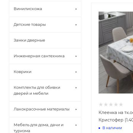
Винилискожа
Детские товары
Замки дверные
Инженерная сантехника
Краны шаров
Коврики
Металлическ
фитинги
Металлоплас
Комплекты для обивки
Коврики вор
Полипропиле
дверей и мебели
Коврики гря
Полиэтилен 
Коврики рез
Счетчики во
Лакокрасочные материалы
Коврики спа
Клеенка на тк.
Коврики тра
Кристофер (1.4
Коврики уни
Мебель для дома, дачи и
В наличии
туризма
Канализаци