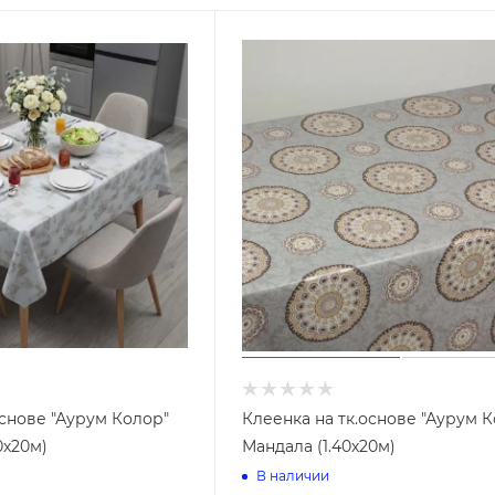
ые металлические
Подводка газовая ПВХ
ие резьбовые
Подводка газовая резина
Подводка газовая сильфон
Коврики дорожки (Дорожка
тиковые трубы
резиновой основе)
совые
н (ППР)
Ковровые дорожки ворсовы
зесборные
(ПНД)
Ковровые дорожки из
иновые PIN MAT
ды
вспененного ПВХ
гетти
основе "Аурум Колор"
Клеенка на тк.основе "Аурум 
Ковровые дорожки травка
вка
0х20м)
Мандала (1.40х20м)
версальные ЭВА
В наличии
онные трубы
Арматура для унитаза