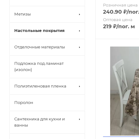
Розничная цена
Канализаци
240.90
₽
/пог
Метизы
Оптовая цена
219
₽
/пог. м
Декоративн
Настольные покрытия
Строительны
Отделочные материалы
Жидкие гвоз
Подложка под ламинат
Клей для обо
(изолон)
Клей для пл
Полиэтиленовая пленка
Обои
Поролон
Панели сам
Сантехника для кухни и
ванны