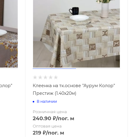
Топоры
Колор"
Клеенка на тк.основе "Аурум Колор"
Престиж (1.40х20м)
Ножи садовые
В наличии
Ножницы
Ножовки
Розничная цена
Плодосъемники
240.90
₽
/пог. м
Секаторы
Оптовая цена
Сучкорезы
219
₽
/пог. м