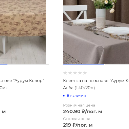
тели
Заборные решетки и сетки
Ленты бордюрные
основе "Аурум Колор"
Клеенка на тк.основе "Аурум 
20м)
Алба (1.40х20м)
В наличии
Розничная цена
. м
240.90
₽
/пог. м
Оптовая цена
219
₽
/пог. м