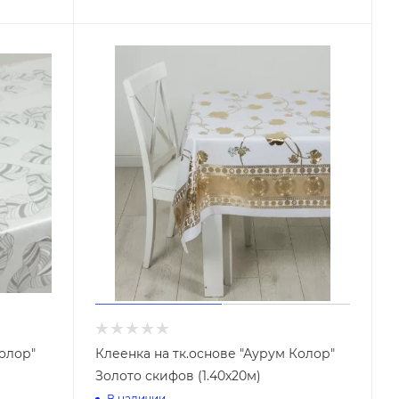
Колор"
Клеенка на тк.основе "Аурум Колор"
Золото скифов (1.40х20м)
В наличии