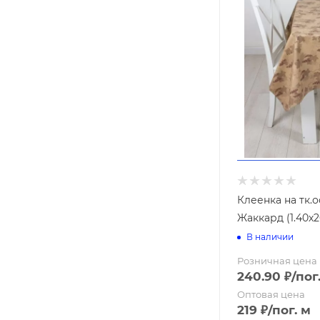
Колышки
Кустодержа
Подставки
Шпалеры
Вилы
Грабли
Мётлы
Клеенка на тк.
Жаккард (1.40х
В наличии
Розничная цена
240.90
₽
/пог
Оптовая цена
219
₽
/пог. м