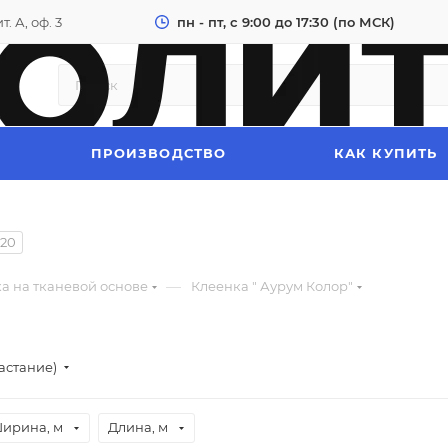
. А, оф. 3
пн - пт, с 9:00 до 17:30 (по МСК)
ПРОИЗВОДСТВО
КАК КУПИТЬ
20
—
а на тканевой основе
Клеенка " Аурум Колор"
астание)
ирина, м
Длина, м