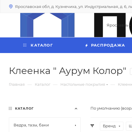
Ярославская обл, д. Кузнечиха, ул. Индустриальная, д. 6, лит
Ярославль
КАТАЛОГ
РАСПРОДАЖА
Клеенка " Аурум Колор"
—
—
—
Главная
Каталог
Настольные покрытия
Клеенк
По умолчанию (возр
КАТАЛОГ
Ведра, тазы, баки
Бренд
Ш