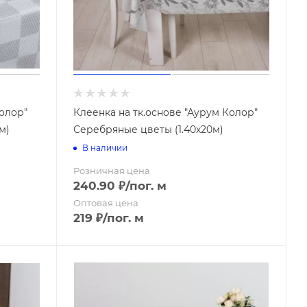
Лом
Мотыги
Мотыжки
Плоскорезы
Ручные культиваторы
(рыхлители)
Совки
Тяпки
Колор"
Клеенка на тк.основе "Аурум Колор"
м)
Серебряные цветы (1.40х20м)
В наличии
Совковая
Розничная цена
Штыковая
240.90
₽
/пог. м
Оптовая цена
219
₽
/пог. м