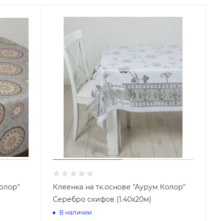
Винилискожа Йошкар-Ола
Винилискожа Тверь
Инструменты для прочистки
труб
 на
е
Колор"
Клеенка на тк.основе "Аурум Колор"
Серебро скифов (1.40х20м)
В наличии
Комплектующие для