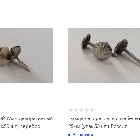
ые металлические
Подводка газовая ПВХ
ие резьбовые
Подводка газовая резина
Подводка газовая сильфон
Коврики дорожки (Дорожка
тиковые трубы
резиновой основе)
совые
н (ППР)
Ковровые дорожки ворсовы
зесборные
(ПНД)
Ковровые дорожки из
иновые PIN MAT
ды
вспененного ПВХ
гетти
ОЙ 17мм декоративный
Гвоздь декоративный мебель
Ковровые дорожки травка
вка
к.50 шт.) серебро
25мм (упак.50 шт.) Россия
версальные ЭВА
В наличии
онные трубы
Арматура для унитаза