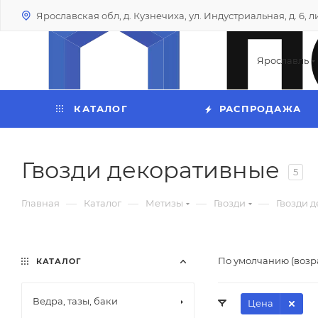
Ярославская обл, д. Кузнечиха, ул. Индустриальная, д. 6, лит
Ярославль
КАТАЛОГ
РАСПРОДАЖА
Гвозди декоративные
5
—
—
—
—
Главная
Каталог
Метизы
Гвозди
Гвозди 
По умолчанию (возр
КАТАЛОГ
Ведра, тазы, баки
Цена