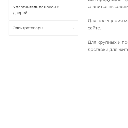
Поручни
Клеенка "Сh
славится высоким
Решетки-сид
Уплотнитель для окон и
Клеенка "Тос
дверей
Стакан для з
Клеенка "Фл
Шторы для в
Для посещения ма
сайте.
Электротовары
Для крупных и по
Ведра для м
доставки для жит
Веники
Губки для ш
Для посуды
Косы
Мешки для м
Серпы
Наборы для 
(совок+щетка
Окномойки (
Полотна хол
Совки для м
Швабры
Арки
Держатели
Дуги