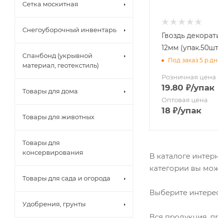
Клеенка " Pe
Сетка москитная
Клеенка " Ал
Клеенка " Ау
Снегоуборочный инвентарь
Клеенка " Ау
Набор сетки 
Гвоздь декора
Клеенка "Imp
Набор сетки 
12мм (упак.50ш
Клеенка "Imp
Спанбонд (укрывной
Набор сетки
Под заказ 5 р.дн
Клеенка "Impe
материал, геотекстиль)
Клеенка "Imp
Рулон
Розничная цена
Клеенка "Imp
19.80
₽
/упак
Упаковка
Товары для дома
Клеенка "LI
Чехол проши
Оптовая цена
Клеенка "M
18
₽
/упак
Бумагодерж
Товары для животных
Клеенка "PRI
Дозаторы
Клеенка "Ве
Ерш
Клеенка "Гля
Товары для
Зеркала
Клеенка "Же
консервирования
Карнизы для
В каталоге интер
Клеенка "Ко
Крышки и си
категории вы мож
Клеенка "О
Крючок
Товары для сада и огорода
Клеенка "ПА
Мыльница
Выберите интерес
Клеенка "ПА
Полки для в
Удобрения, грунты
Клеенка "По
Полотенцед
Клеенка "Сh
Вся продукция, п