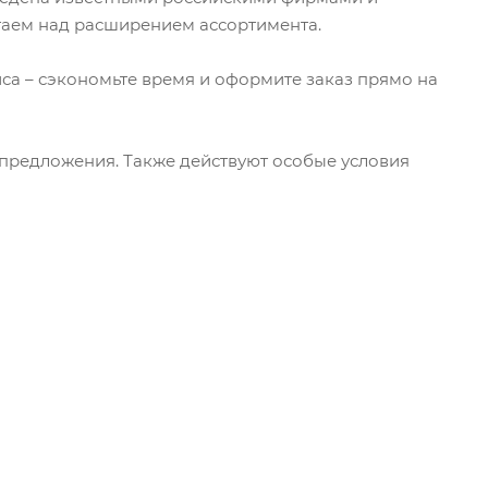
Лом
таем над расширением ассортимента.
Мотыги
Мотыжки
Плоскорезы
са – сэкономьте время и оформите заказ прямо на
Ручные культиваторы
(рыхлители)
Совки
предложения. Также действуют особые условия
Тяпки
Совковая
Штыковая