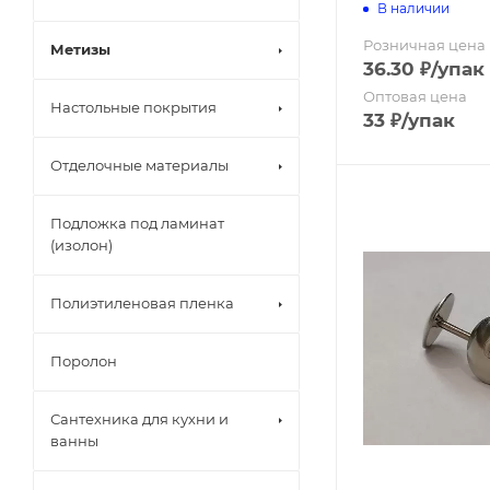
В наличии
Канализаци
Розничная цена
Метизы
36.30
₽
/упак
Декоративн
Оптовая цена
Настольные покрытия
33
₽
/упак
Строительны
Отделочные материалы
Жидкие гвоз
Подложка под ламинат
Клей для обо
(изолон)
Клей для пл
Полиэтиленовая пленка
Обои
Поролон
Панели сам
Сантехника для кухни и
ванны