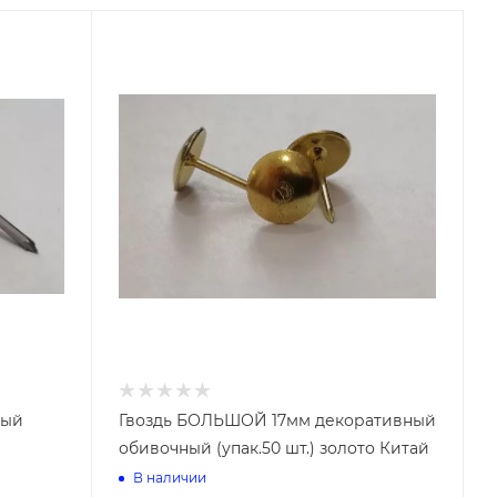
Винилискожа Йошкар-Ола
Винилискожа Тверь
Инструменты для прочистки
труб
 на
е
ный
Гвоздь БОЛЬШОЙ 17мм декоративный
обивочный (упак.50 шт.) золото Китай
В наличии
Комплектующие для