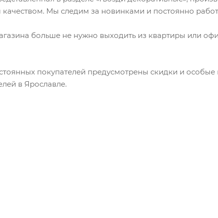
Поддоны для рассады
arme"
 качеством. Мы следим за новинками и постоянно рабо
енья для ванной
кана"
убных щеток
ер"
анной
газина больше не нужно выходить из квартиры или офи
стоянных покупателей предусмотрены скидки и особые 
Прозрачная
усора
елей в Ярославле.
Цветная
вабры
Италия
усора
Россия
уборки
)
стеклоочистители)
стопрошивные
усора