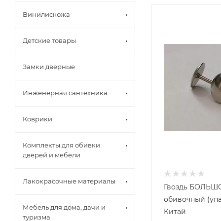
Винилискожа
Детские товары
Замки дверные
Инженерная сантехника
Краны шаров
Коврики
Металлическ
фитинги
Металлоплас
Комплекты для обивки
Коврики вор
Полипропиле
дверей и мебели
Коврики гря
Полиэтилен 
Коврики рез
Счетчики во
Лакокрасочные материалы
Коврики спа
Гвоздь БОЛЬШ
Коврики тра
обивочный (упа
Коврики уни
Мебель для дома, дачи и
Китай
туризма
Канализаци