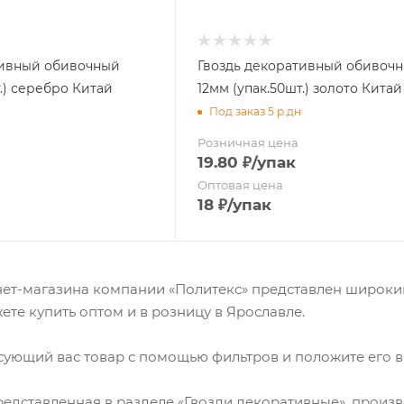
nny"
Салфетка
Полотенцесушители М-
егра"
образные
рум Колор"
Сетка полиэфир
Полотенцесушители П-
рум"
без ленты
тивный обивочный
Гвоздь декоративный обивоч
Сетка стекловолокно
образные
erio 3D"
с липкой лентой
т.) серебро Китай
12мм (упак.50шт.) золото Китай
erio Charm"
 с репейной лентой
Под заказ 5 р.дн
rio Furor "
erio Laverna"
Розничная цена
erio NOVA"
19.80
₽
/упак
ONEL"
тый для парника
Оптовая цена
ODERN"
18
₽
/упак
атели
Пакеты
NT"
Подносы
рсаль"
нец"
мчуг с принтом"
 ванной
нет-магазина компании «Политекс» представлен широкий
лорит"
денья для унитаза
ете купить оптом и в розницу в Ярославле.
КСФОРД"
РАДИЗ LASER"
ующий вас товар с помощью фильтров и положите его в
РАДИЗ"
анной
Лейки
лли"
ержатели
Шланги и комплектующие д
arme COLOR"
редставленная в разделе «Гвозди декоративные», прои
них