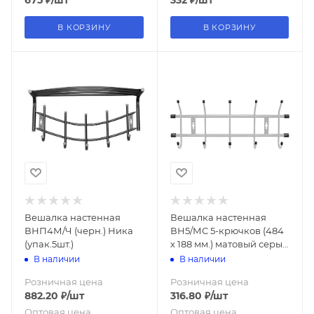
675
₽
/шт
332
₽
/шт
В КОРЗИНУ
В КОРЗИНУ
Вешалка настенная
Вешалка настенная
ВНП4М/Ч (черн.) Ника
ВН5/МС 5-крючков (484
(упак.5шт.)
х 188 мм.) матовый серый
Ника (упак.5 )
В наличии
В наличии
Розничная цена
Розничная цена
882.20
₽
/шт
316.80
₽
/шт
Оптовая цена
Оптовая цена