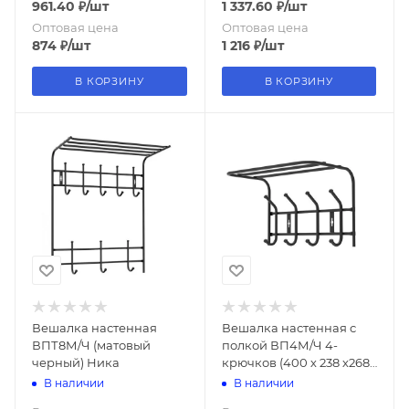
961.40
₽
/шт
1 337.60
₽
/шт
Оптовая цена
Оптовая цена
874
₽
/шт
1 216
₽
/шт
В КОРЗИНУ
В КОРЗИНУ
Вешалка настенная
Вешалка настенная с
ВПТ8М/Ч (матовый
полкой ВП4М/Ч 4-
черный) Ника
крючков (400 х 238 х268
h мм.) матовый черный
В наличии
В наличии
Ника (упак.5шт.)