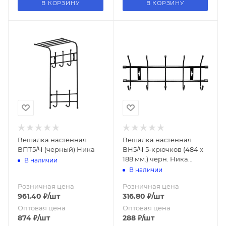
В КОРЗИНУ
В КОРЗИНУ
Вешалка настенная
Вешалка настенная
ВПТ5/Ч (черный) Ника
ВН5/Ч 5-крючков (484 х
188 мм.) черн. Ника
В наличии
(упак.5 )
В наличии
Розничная цена
Розничная цена
961.40
₽
/шт
316.80
₽
/шт
Оптовая цена
Оптовая цена
874
₽
/шт
288
₽
/шт