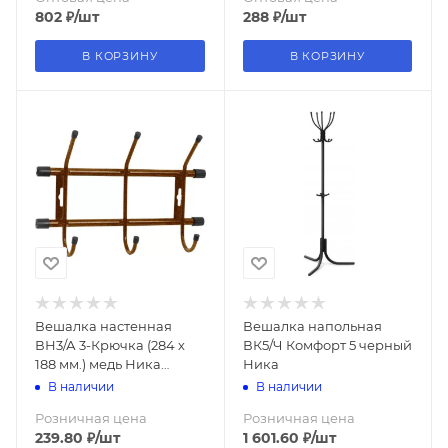
802
₽
/шт
288
₽
/шт
В КОРЗИНУ
В КОРЗИНУ
Вешалка настенная
Вешалка напольная
ВН3/А 3-Крючка (284 х
ВК5/Ч Комфорт 5 черный
188 мм.) медь Ника
Ника
(упак.5 )
В наличии
В наличии
Розничная цена
Розничная цена
239.80
₽
/шт
1 601.60
₽
/шт