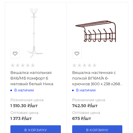
Вешалка напольная
Вешалка настенная с
ВК6/МБ Комфорт 6
полкой ВП6М/А 6-
матовый белый Ника
крючков (600 х 238 х268
h мм.) медный антик
В наличии
В наличии
Ника (упак.5шт.)
Розничная цена
Розничная цена
1 510.30
₽
/шт
742.50
₽
/шт
Оптовая цена
Оптовая цена
1 373
₽
/шт
675
₽
/шт
В КОРЗИНУ
В КОРЗИНУ