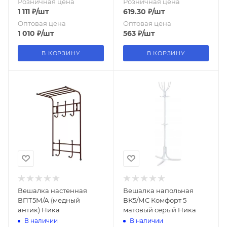
Розничная цена
Розничная цена
1 111
₽
/шт
619.30
₽
/шт
Оптовая цена
Оптовая цена
1 010
₽
/шт
563
₽
/шт
В КОРЗИНУ
В КОРЗИНУ
Вешалка настенная
Вешалка напольная
ВПТ5М/А (медный
ВК5/МС Комфорт 5
антик) Ника
матовый серый Ника
В наличии
В наличии