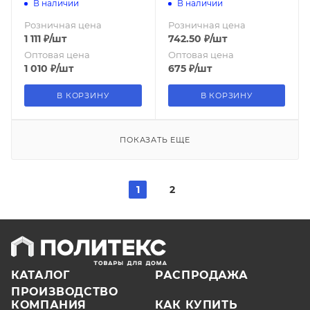
h мм.) бежевый
В наличии
В наличии
металлик Ника
Розничная цена
Розничная цена
(упак.5шт.)
1 111
₽
/шт
742.50
₽
/шт
Оптовая цена
Оптовая цена
1 010
₽
/шт
675
₽
/шт
В КОРЗИНУ
В КОРЗИНУ
ПОКАЗАТЬ ЕЩЕ
1
2
КАТАЛОГ
РАСПРОДАЖА
ПРОИЗВОДСТВО
КОМПАНИЯ
КАК КУПИТЬ