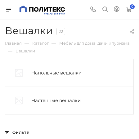
0
Вешалки
22
—
—
Главная
Каталог
Мебель для дома, дачи и туризма
—
Вешалки
Напольные вешалки
Настенные вешалки
ФИЛЬТР