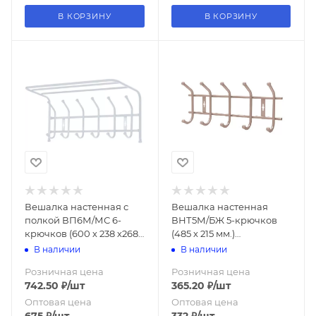
В КОРЗИНУ
В КОРЗИНУ
Вешалка настенная с
Вешалка настенная
полкой ВП6М/МС 6-
ВНТ5М/БЖ 5-крючков
крючков (600 х 238 х268
(485 х 215 мм.)
h мм.) матовый серый
беж.металлик Ника
В наличии
В наличии
Ника (упак.5шт.)
(упак.5 )
Розничная цена
Розничная цена
742.50
₽
/шт
365.20
₽
/шт
Оптовая цена
Оптовая цена