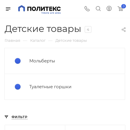
0
Детские товары
4
—
—
Главная
Каталог
Детские товары
Мольберты
Туалетные горшки
ФИЛЬТР