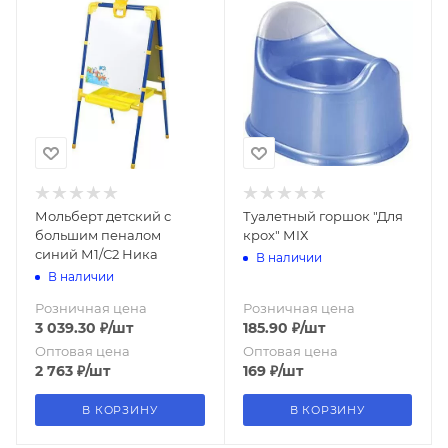
Мольберт детский с
Туалетный горшок "Для
большим пеналом
крох" МIХ
синий М1/С2 Ника
В наличии
В наличии
Розничная цена
Розничная цена
3 039.30
₽
/шт
185.90
₽
/шт
Оптовая цена
Оптовая цена
2 763
₽
/шт
169
₽
/шт
В КОРЗИНУ
В КОРЗИНУ