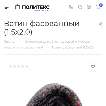
0
Ватин фасованный
(1.5х2.0)
—
—
Главная
Комплекты для обивки дверей и мебели
—
Утеплитель фасованный
Ватин фасованный (1.5х2.0)