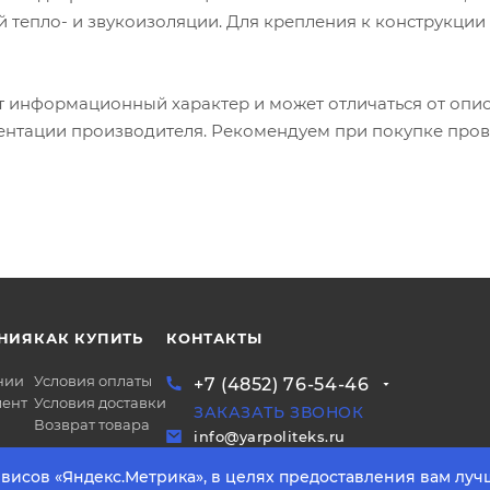
 тепло- и звукоизоляции. Для крепления к конструкции
т информационный характер и может отличаться от опи
ентации производителя. Рекомендуем при покупке пров
НИЯ
КАК КУПИТЬ
КОНТАКТЫ
нии
Условия оплаты
+7 (4852) 76-54-46
ент
Условия доставки
ЗАКАЗАТЬ ЗВОНОК
Возврат товара
info@yarpoliteks.ru
висов «Яндекс.Метрика», в целях предоставления вам луч