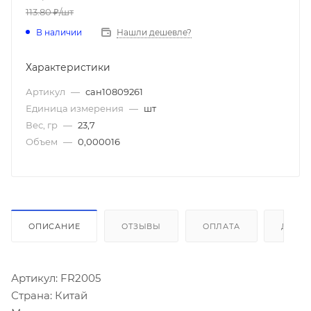
113.80
₽
/шт
В наличии
Нашли дешевле?
Характеристики
Артикул
—
сан10809261
Единица измерения
—
шт
Вес, гр
—
23,7
Объем
—
0,000016
ОПИСАНИЕ
ОТЗЫВЫ
ОПЛАТА
ДОСТ
Артикул: FR2005
Страна: Китай