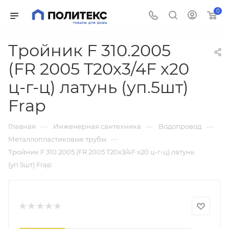
0
Тройник F 310.2005
(FR 2005 T20х3/4F х20
ц-г-ц) латунь (уп.5шт)
Frap
—
—
—
Главная
Инженерная сантехника
Водопровод
—
Металлопластиковые трубы
Тройник F 310.2005 (FR 2005 T20х3/4F х20 ц-г-ц) латунь
(уп.5шт) Frap