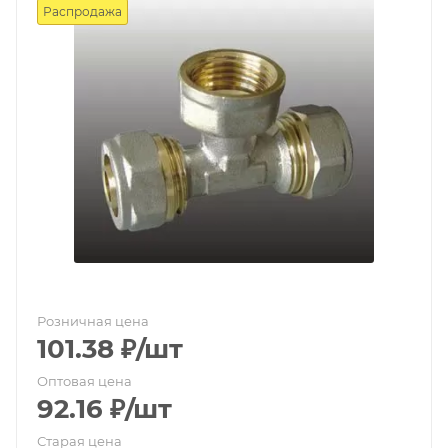
Распродажа
Розничная цена
101.38
₽
/шт
Оптовая цена
92.16
₽
/шт
Старая цена