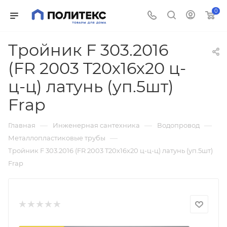
0
Тройник F 303.2016
(FR 2003 T20х16х20 ц-
ц-ц) латунь (уп.5шт)
Frap
—
—
—
Главная
Инженерная сантехника
Водопровод
—
Металлопластиковые трубы
Тройник F 303.2016 (FR 2003 T20х16х20 ц-ц-ц) латунь (уп.5шт)
Frap