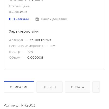
Старая цена
108.90
₽
/шт
В наличии
Нашли дешевле?
Характеристики
Артикул
—
сан10809268
Единица измерения
—
шт
Вес, гр
—
10,9
Объем
—
0,000008
ОПИСАНИЕ
ОТЗЫВЫ
ОПЛАТА
ДОСТ
Артикул: FR2003