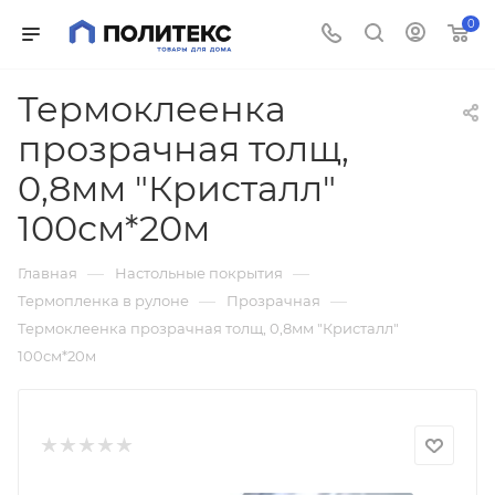
0
Термоклеенка
прозрачная толщ,
0,8мм "Кристалл"
100см*20м
—
—
Главная
Настольные покрытия
—
—
Термопленка в рулоне
Прозрачная
Термоклеенка прозрачная толщ, 0,8мм "Кристалл"
100см*20м