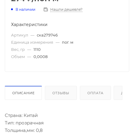
В наличии
Нашли дешевле?
Характеристики
Артикул
—
ска279746
Единица измерения
—
пог. м
Вес, гр
—
1110
Объем
—
0,0008
ОПИСАНИЕ
ОТЗЫВЫ
ОПЛАТА
ДОСТ
Страна: Китай
Тип: прозрачная
Толщина,мм: 0,8