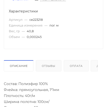
Характеристики
Артикул
—
се223218
Единица измерения
—
пог. м
Вес, гр
—
40,8
Объем
—
0,000245
ОПИСАНИЕ
ОТЗЫВЫ
ОПЛАТА
ДОСТ
Состав: Полиэфир 100%
Ячейка: прямоугольная, 1*1мм
Плотность: 40г/м
Ширина полотна: 100см/