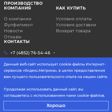
ПРОИЗВОДСТВО
КОМПАНИЯ
КАК КУПИТЬ
О компании
Условия оплаты
Фулфилмент
Условия доставки
Новости
Возврат товара
Отзывы
КОНТАКТЫ
+7 (4852) 76-54-46
ЗАКАЗАТЬ ЗВОНОК
Данный веб-сайт использует cookie-файлы Интернет-
Ярославская обл, д. Кузнечиха, ул.
Индустриальная, д. 6, лит. А, оф. 3
сервисов «Яндекс.Метрика», в целях предоставления
info@yarpoliteks.ru
вам лучшего пользовательского опыта на нашем сайте.
пн - пт, с 9:00 до 17:30 (по МСК)
Продолжая использовать данный сайт, вы
соглашаетесь с использованием нами cookie-файлов.
2026 © Политекс. Все права защищены.
Способы оплаты:
Хорошо
Политика конфиденциальности
Разработано в
В КОРЗИНУ