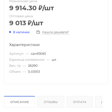
Розничная цена
9 914.30
₽
/шт
Оптовая цена
9 013
₽
/шт
В наличии
Нашли дешевле?
Характеристики
Артикул
—
сан93061
Единица измерения
—
шт
Вес, гр
—
26290
Объем
—
0,05513
ОПИСАНИЕ
ОТЗЫВЫ
ОПЛАТА
ДОСТ