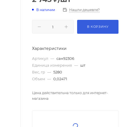
В наличии
Нашли дешевле?
В КОРЗИНУ
Характеристики
Артикул
—
сан92306
Единица измерения
—
шт
Вес, гр
—
5280
Объем
—
0,02471
Цена действительна только для интернет-
магазина