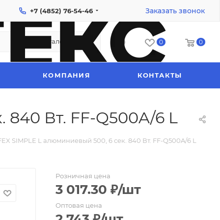
Заказать звонок
+7 (4852) 76-54-46
Каталог
0
0
КОМПАНИЯ
КОНТАКТЫ
 840 Вт. FF-Q500A/6 L
EX SIMPLE L алюминиевый 500, 6 сек. 840 Вт. FF-Q500A/6 L
Розничная цена
3 017.30
₽
/шт
Оптовая цена
2 743
₽
/шт