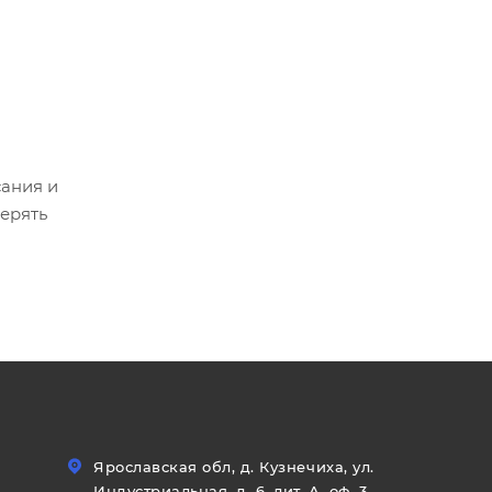
сания и
ерять
Ярославская обл, д. Кузнечиха, ул.
Индустриальная, д. 6, лит. А, оф. 3