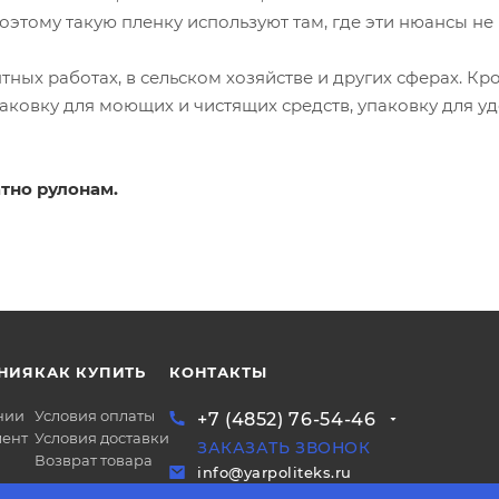
этому такую пленку используют там, где эти нюансы не
тных работах, в сельском хозяйстве и других сферах. Кро
паковку для моющих и чистящих средств, упаковку для у
атно рулонам.
НИЯ
КАК КУПИТЬ
КОНТАКТЫ
нии
Условия оплаты
+7 (4852) 76-54-46
ент
Условия доставки
ЗАКАЗАТЬ ЗВОНОК
Возврат товара
info@yarpoliteks.ru