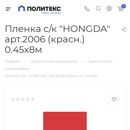
0
Пленка с/к "HONGDA"
арт.2006 (красн.)
0.45х8м
—
—
—
Главная
Отделочные материалы
Самоклейка
—
Самоклейка
Пленка с/к "HONGDA" арт.2006 (красн.) 0.45х8м