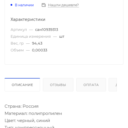
В наличии
Нашли дешевле?
Характеристики
Артикул
—
сан10939313
Единица измерения
—
шт
Вес, гр
—
94,43
Объем
—
0,00033
ОПИСАНИЕ
ОТЗЫВЫ
ОПЛАТА
ДОСТ
Страна: Россия
Материал: полипропилен
Цвет: черный, синий
Тип: компрессионный