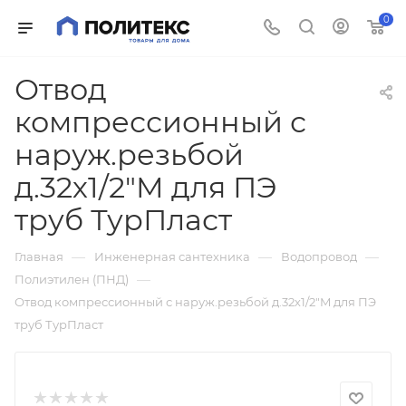
0
Отвод
компрессионный с
наруж.резьбой
д.32х1/2"M для ПЭ
труб ТурПласт
—
—
—
Главная
Инженерная сантехника
Водопровод
—
Полиэтилен (ПНД)
Отвод компрессионный с наруж.резьбой д.32х1/2"M для ПЭ
труб ТурПласт