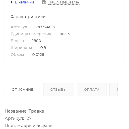
В наличии
Нашли дешевле?
Характеристики
Артикул
—
кв7374816
Единица измерения
—
пог. м
Вес, гр
—
1800
Ширина, м
—
0,9
Объем
—
0,0126
ОПИСАНИЕ
ОТЗЫВЫ
ОПЛАТА
ДОСТ
Название: Травка
Артикул: 127
Цвет: мокрый асфальт