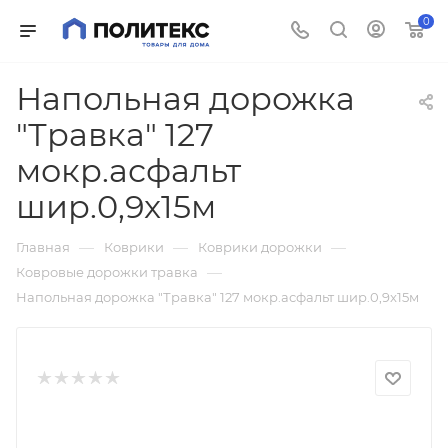
0
Напольная дорожка
"Травка" 127
мокр.асфальт
шир.0,9x15м
—
—
—
Главная
Коврики
Коврики дорожки
—
Ковровые дорожки травка
Напольная дорожка "Травка" 127 мокр.асфальт шир.0,9x15м