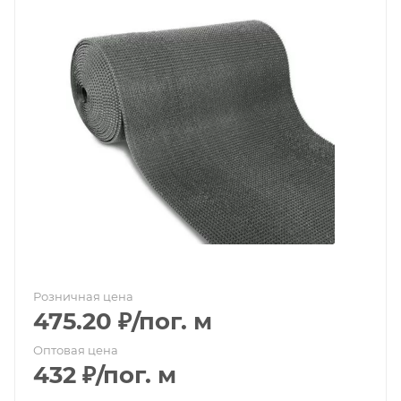
Розничная цена
475.20
₽
/пог. м
Оптовая цена
432
₽
/пог. м