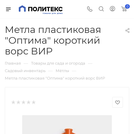
0
Метла пластиковая
"Оптима" короткий
ворс ВИР
—
—
Главная
Товары для сада и огорода
—
—
Садовый инвентарь
Мётлы
Метла пластиковая "Оптима" короткий ворс ВИР