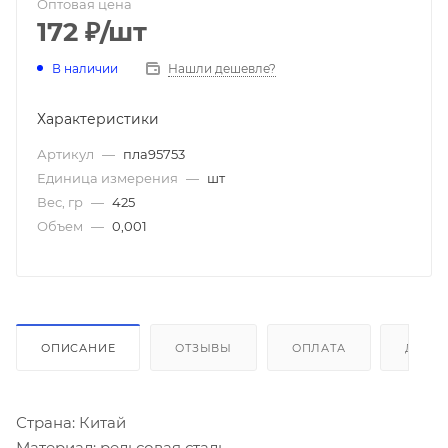
Оптовая цена
172
₽
/шт
В наличии
Нашли дешевле?
Характеристики
Артикул
—
пла95753
Единица измерения
—
шт
Вес, гр
—
425
Объем
—
0,001
ОПИСАНИЕ
ОТЗЫВЫ
ОПЛАТА
ДОСТ
Страна: Китай
Материал: рельсовая сталь