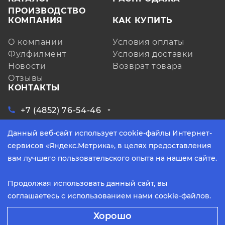
ПРОИЗВОДСТВО
КОМПАНИЯ
КАК КУПИТЬ
О компании
Условия оплаты
Фулфилмент
Условия доставки
Новости
Возврат товара
Отзывы
КОНТАКТЫ
+7 (4852) 76-54-46
ЗАКАЗАТЬ ЗВОНОК
Данный веб-сайт использует cookie-файлы Интернет-
Ярославская обл, д. Кузнечиха, ул.
Индустриальная, д. 6, лит. А, оф. 3
сервисов «Яндекс.Метрика», в целях предоставления
info@yarpoliteks.ru
вам лучшего пользовательского опыта на нашем сайте.
пн - пт, с 9:00 до 17:30 (по МСК)
Продолжая использовать данный сайт, вы
соглашаетесь с использованием нами cookie-файлов.
2026 © Политекс. Все права защищены.
Способы оплаты:
Хорошо
Политика конфиденциальности
Разработано в
В КОРЗИНУ