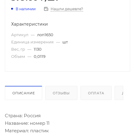
В наличии
Нашли дешевле?
Характеристики
Артикул
—
лоп1650
Единица измерения
—
шт
Вес, гр
—
1130
Объем
—
0,0119
ОПИСАНИЕ
ОТЗЫВЫ
ОПЛАТА
ДОСТ
Страна: Россия
Название: номер 11
Материал: пластик