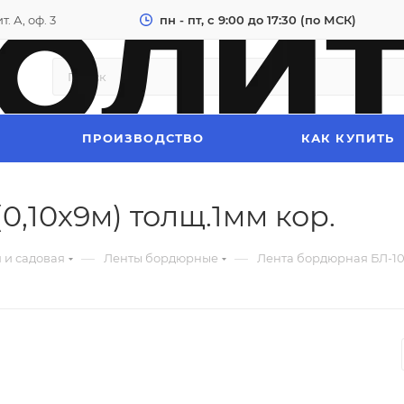
. А, оф. 3
пн - пт, с 9:00 до 17:30 (по МСК)
ПРОИЗВОДСТВО
КАК КУПИТЬ
0,10х9м) толщ.1мм кор.
—
—
 и садовая
Ленты бордюрные
Лента бордюрная БЛ-10 