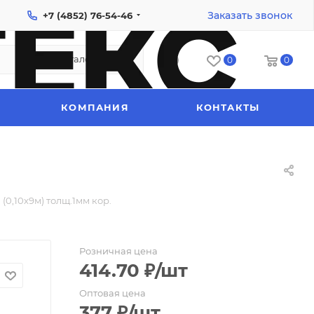
Заказать звонок
+7 (4852) 76-54-46
Каталог
0
0
КОМПАНИЯ
КОНТАКТЫ
(0,10х9м) толщ.1мм кор.
Розничная цена
414.70
₽
/шт
Оптовая цена
377
₽
/шт