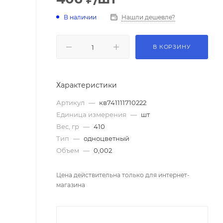
В наличии
Нашли дешевле?
В КОРЗИНУ
Характеристики
Артикул
—
кв741111710222
Единица измерения
—
шт
Вес, гр
—
410
Тип
—
одноцветный
Объем
—
0,002
Цена действительна только для интернет-
магазина