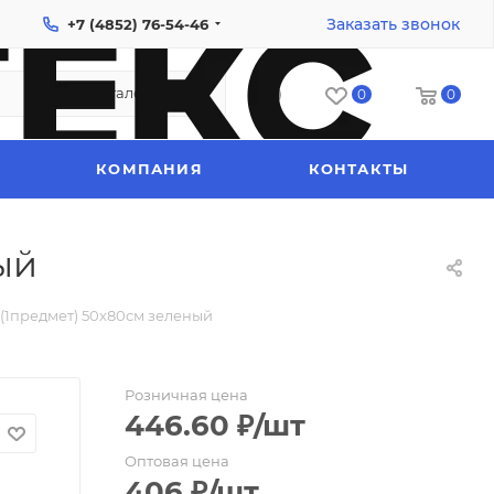
Заказать звонок
+7 (4852) 76-54-46
Каталог
0
0
КОМПАНИЯ
КОНТАКТЫ
ый
 (1предмет) 50х80см зеленый
Розничная цена
446.60
₽
/шт
Оптовая цена
406
₽
/шт