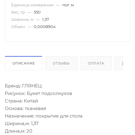
Единица измерения
—
пог. м
Вес, гр
—
550
Ширина, м
—
1,37
Объем
—
0,0008904
ОПИСАНИЕ
ОТЗЫВЫ
ОПЛАТА
ДОСТ
Бренд: ГЛЯНЕЦ
Рисунок: Букет подсолнухов
Страна: Китай
Основа: тканевая
Назначение: покрытие для стола
Ширина,м: 1,37
Длина,м: 20