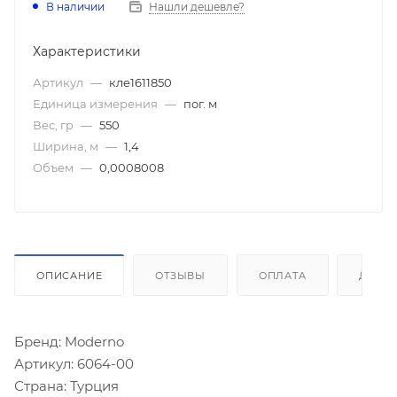
В наличии
Нашли дешевле?
Характеристики
Артикул
—
кле1611850
Единица измерения
—
пог. м
Вес, гр
—
550
Ширина, м
—
1,4
Объем
—
0,0008008
ОПИСАНИЕ
ОТЗЫВЫ
ОПЛАТА
ДОСТ
Бренд: Moderno
Артикул: 6064-00
Страна: Турция