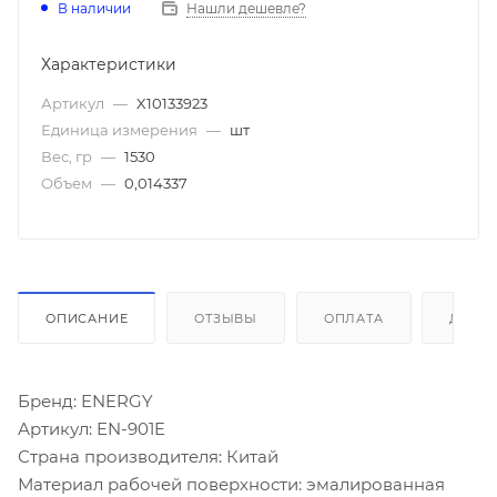
В наличии
Нашли дешевле?
Характеристики
Артикул
—
X10133923
Единица измерения
—
шт
Вес, гр
—
1530
Объем
—
0,014337
ОПИСАНИЕ
ОТЗЫВЫ
ОПЛАТА
ДОСТ
Бренд: ENERGY
Артикул: EN-901E
Страна производителя: Китай
Материал рабочей поверхности: эмалированная