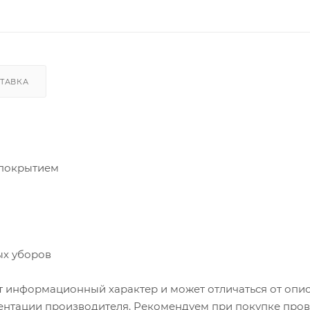
ТАВКА
 покрытием
ых уборов
т информационный характер и может отличаться от опи
ентации производителя. Рекомендуем при покупке пров