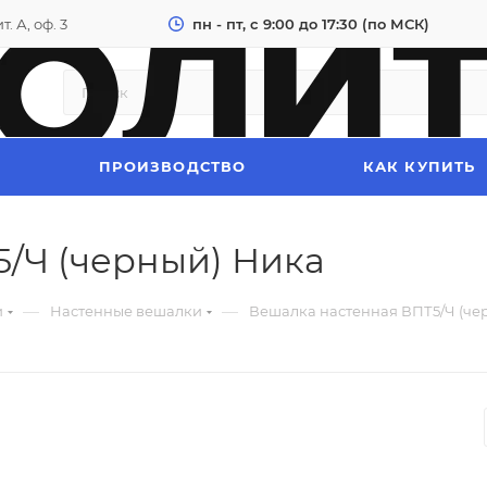
. А, оф. 3
пн - пт, с 9:00 до 17:30 (по МСК)
ПРОИЗВОДСТВО
КАК КУПИТЬ
/Ч (черный) Ника
—
—
и
Настенные вешалки
Вешалка настенная ВПТ5/Ч (че