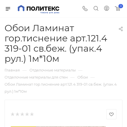
0
Обои Ламинат
гор.тиснение арт.121.4
319-01 св.беж. (упак.4
рул.) 1м*10м
—
—
Главная
Отделочные материалы
—
—
Отделочные материалы для стен
Обои
Обои Ламинат гор.тиснение арт.121.4 319-01 св.беж. (упак.4
рул.) 1м*10м