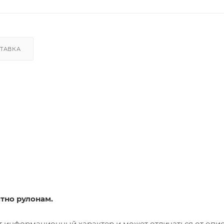
ТАВКА
атно рулонам.
т информационный характер и может отличаться от опи