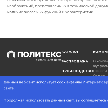
изображений, представленных в технической докум
наличие желаемых функций и характеристик.
КАТАЛОГ
КОМПА
О компа
РАСПРОДАЖА
Фулфилм
Новости
ПРОИЗВОДСТВО
Отзывы
Данный веб-сайт использует cookie-файлы Интернет-сер
сайте.
2026 © Политекс. Все права защищены.
Продолжая использовать данный сайт, вы соглашаетесь 