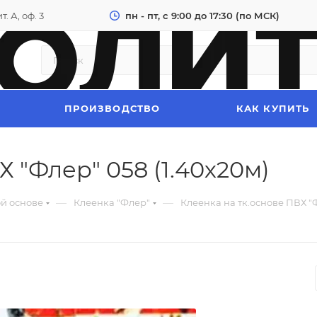
. А, оф. 3
пн - пт, с 9:00 до 17:30 (по МСК)
ПРОИЗВОДСТВО
КАК КУПИТЬ
 "Флер" 058 (1.40х20м)
—
—
ой основе
Клеенка "Флер"
Клеенка на тк.основе ПВХ "Ф