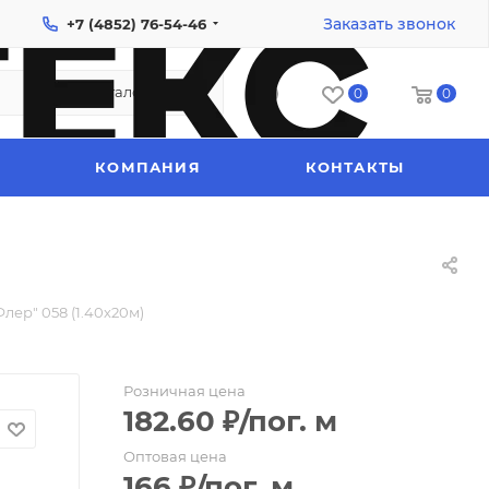
Заказать звонок
+7 (4852) 76-54-46
Каталог
0
0
КОМПАНИЯ
КОНТАКТЫ
лер" 058 (1.40х20м)
Розничная цена
182.60
₽
/пог. м
Оптовая цена
166
₽
/пог. м