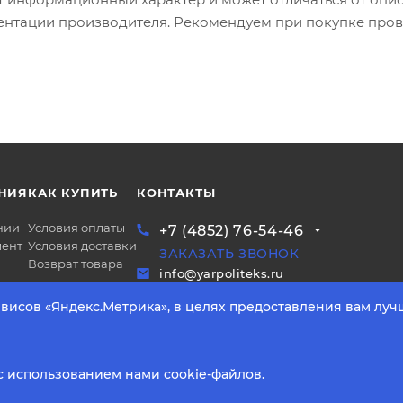
ентации производителя. Рекомендуем при покупке пров
НИЯ
КАК КУПИТЬ
КОНТАКТЫ
нии
Условия оплаты
+7 (4852) 76-54-46
ент
Условия доставки
ЗАКАЗАТЬ ЗВОНОК
Возврат товара
info@yarpoliteks.ru
висов «Яндекс.Метрика», в целях предоставления вам луч
Способы оплаты:
Политика к
с использованием нами cookie-файлов.