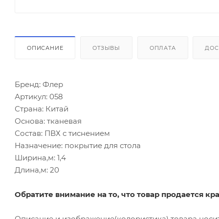
ОПИСАНИЕ
ОТЗЫВЫ
ОПЛАТА
ДОС
Бренд: Флер
Артикул: 058
Страна: Китай
Основа: тканевая
Состав: ПВХ с тиснением
Назначение: покрытие для стола
Ширина,м: 1,4
Длина,м: 20
Обратите внимание на то, что товар продается кр
Описание и изображение(колористика) товара носи