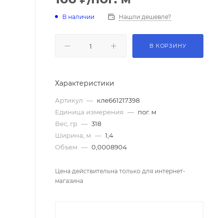
В наличии
Нашли дешевле?
В КОРЗИНУ
Характеристики
Артикул
—
кле661217398
Единица измерения
—
пог. м
Вес, гр
—
318
Ширина, м
—
1,4
Объем
—
0,0008904
Цена действительна только для интернет-
магазина